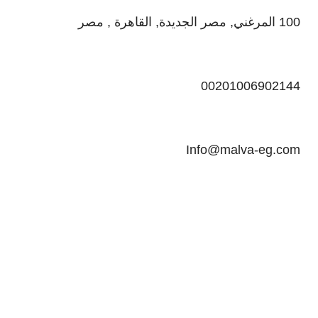
100 المرغني, مصر الجديدة, القاهرة , مصر
00201006902144
Info@malva-eg.com
اشترك معنا
تم تصميمه بواسطة
لومينارا
- © 2025 جميع الحقوق محفوظة لـ
مالفا
Are you over 18?
You must be 18 years of age or older to view page. Please