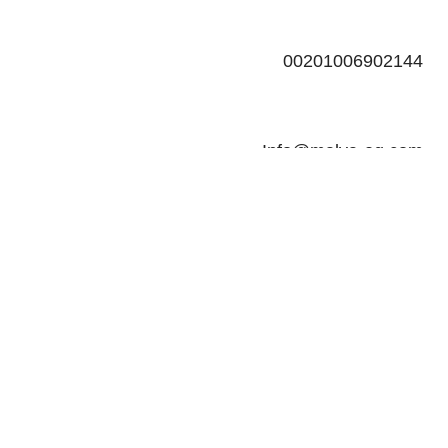
00201006902144
Info@malva-eg.com
اشترك معنا
تم تصميمه بواسطة
لومينارا
- © 2025 جميع الحقوق محفوظة لـ
مالفا
Are you over 18?
You must be 18 years of age or older to view page. Please
verify your age to enter.
Access forbidden